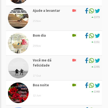
Ajude a levantar
1379
25 Nov
Bom dia
1151
29 Nov
Você me dá
felicidade
1395
17 Out
Boa noite
1348
12 Jun