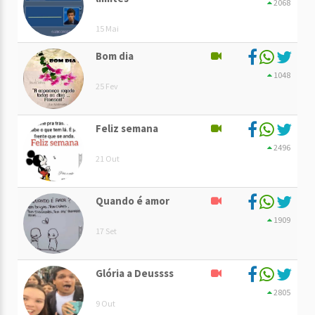
2068
15 Mai
Bom dia
1048
25 Fev
Feliz semana
2496
21 Out
Quando é amor
1909
17 Set
Glória a Deussss
2805
9 Out