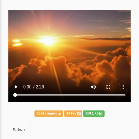
3554 cliques
19 Fev
918.1 KB
Salvar