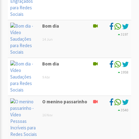
Bom dia
3197
14 Jun
Bom dia
1958
9 Abr
O menino passarinho
3540
16 Nov