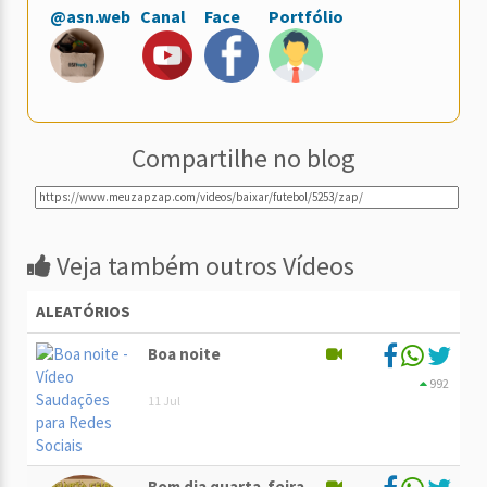
@asn.web
Canal
Face
Portfólio
Compartilhe no blog
Veja também outros Vídeos
ALEATÓRIOS
Boa noite
992
11 Jul
Bom dia quarta-feira