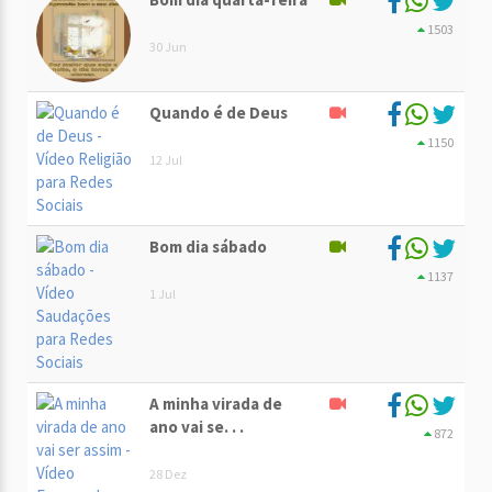
1503
30 Jun
Quando é de Deus
1150
12 Jul
Bom dia sábado
1137
1 Jul
A minha virada de
ano vai se. . .
872
28 Dez