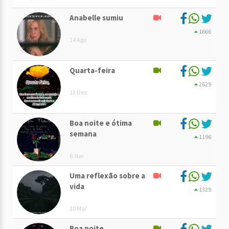
Anabelle sumiu
1666
14 Ago
Quarta-feira
2629
13 Dez
Boa noite e ótima
semana
1196
6 Jun
Uma reflexão sobre a
vida
1329
20 Mar
Boa noite