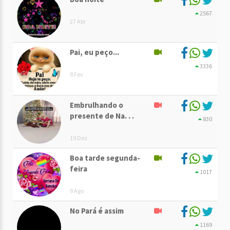
2567
27 Abr
Pai, eu peço...
3336
8 Fev
Embrulhando o
presente de Na. . .
830
19 Dez
Boa tarde segunda-
feira
1017
9 Ago
No Pará é assim
1169