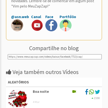
novidades. Lembre-se de comentar em algum post
"Vim pelo MeuZapZap!"
@asn.web
Canal
Face
Portfólio
Compartilhe no blog
Veja também outros Vídeos
ALEATÓRIOS
Boa noite
1598
4 Mar