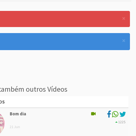
×
×
também outros Vídeos
OS
Bom dia
1225
21 Jun