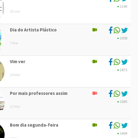
1190
16 Jan
Dia do Artista Plástico
1058
7 Mai
Vim ver
2873
16 Mar
Por mais professores assim
1085
23 Mar
Bom dia segunda-feira
1404