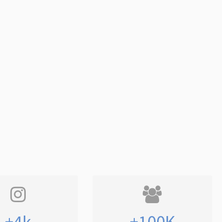
+4k
+100K