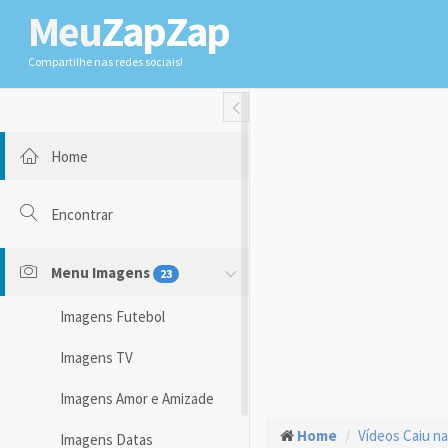
Meu
ZapZap
Compartilhe nas redes sociais!
Toggle Fullwidth
Home
Encontrar
Menu Imagens
23
Imagens Futebol
Imagens TV
Imagens Amor e Amizade
Home
Vídeos Caiu na
Imagens Datas