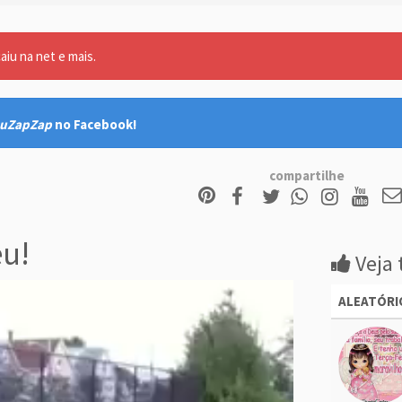
aiu na net e mais.
uZapZap
no Facebook!
compartilhe
u!
Veja 
ALEATÓRI