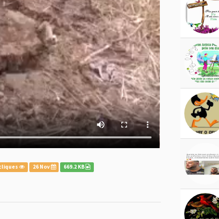
cliques
26 Nov
669.2 KB