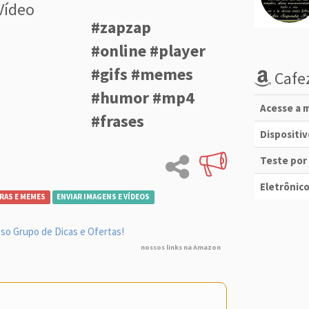
Vídeo
#zapzap
#online #player
#gifs #memes
Cafez
#humor #mp4
Acesse a m
#frases
Dispositi
Teste por
Eletrônico
RAS E MEMES
ENVIAR IMAGENS E VÍDEOS
so Grupo de Dicas e Ofertas!
nossos links na Amazon