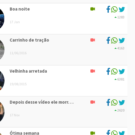
Boa noite
1283
17 Jan
Carrinho de tração
4163
11/06/2016
Velhinha arretada
6381
19/08/2015
Depois desse vídeo ele morr. . .
2620
17 Nov
Ótima semana