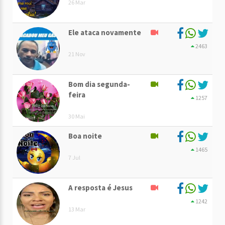
26 Mar
Ele ataca novamente
2463
21 Nov
Bom dia segunda-
feira
1257
30 Mai
Boa noite
1465
7 Jul
A resposta é Jesus
1242
13 Mar