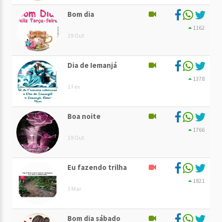
Bom dia
1162
19 Out
Dia de Iemanjá
1378
1 Fev
Boa noite
1766
19 Out
Eu fazendo trilha
1821
3 Mar
Bom dia sábado