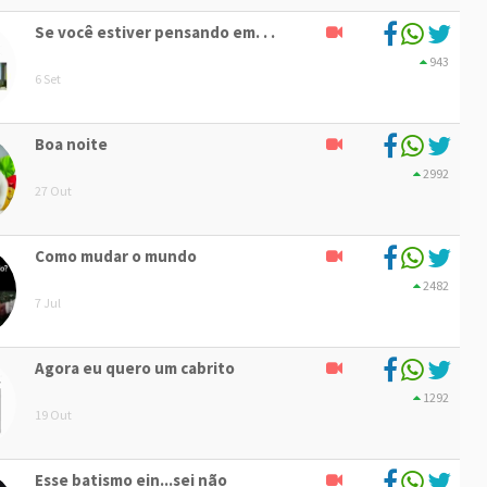
Se você estiver pensando em. . .
943
6 Set
Boa noite
2992
27 Out
Como mudar o mundo
2482
7 Jul
Agora eu quero um cabrito
1292
19 Out
Esse batismo ein...sei não