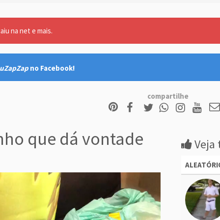
aiu na net e mais.
uZapZap
no Facebook!
compartilhe
nho que dá vontade
Veja 
ALEATÓRI