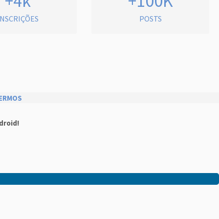
+4k
+100K
INSCRIÇÕES
POSTS
ERMOS
droid!