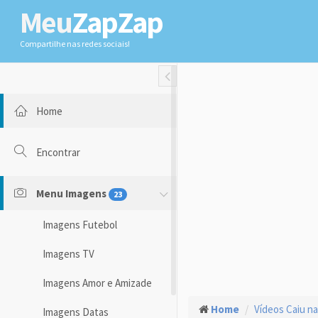
Meu
ZapZap
Compartilhe nas redes sociais!
Toggle Fullwidth
Home
Encontrar
Menu Imagens
23
Imagens Futebol
Imagens TV
Imagens Amor e Amizade
Home
Vídeos Caiu na
Imagens Datas