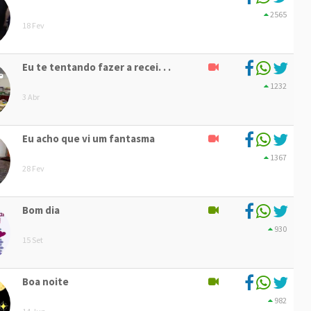
2565
18 Fev
Eu te tentando fazer a recei. . .
1232
3 Abr
Eu acho que vi um fantasma
1367
28 Fev
Bom dia
930
15 Set
Boa noite
982