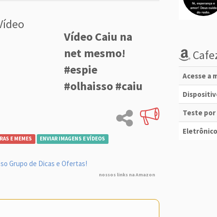
Vídeo
Vídeo Caiu na
net mesmo!
Cafez
#espie
Acesse a m
#olhaisso #caiu
Dispositi
Teste por
Eletrônico
RAS E MEMES
ENVIAR IMAGENS E VÍDEOS
so Grupo de Dicas e Ofertas!
nossos links na Amazon