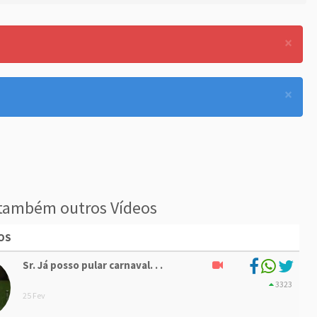
×
×
também outros Vídeos
OS
Sr. Já posso pular carnaval. . .
3323
25 Fev