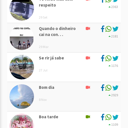
respeito
2363
29 Set
Quando o dinheiro
cai na con. . .
2181
29 Mar
Se rir já sabe
1176
27 Jul
Bom dia
2929
8 Nov
Boa tarde
1109