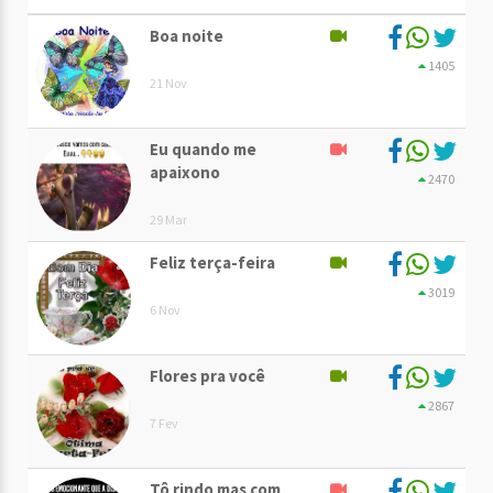
Boa noite
1405
21 Nov
Eu quando me
apaixono
2470
29 Mar
Feliz terça-feira
3019
6 Nov
Flores pra você
2867
7 Fev
Tô rindo mas com