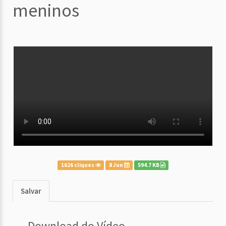
meninos
1626 cliques
8 Jun
594.7 KB
Salvar
Download do Vídeo