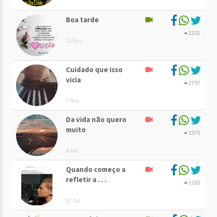
Boa tarde
2201
21 Dez
Cuidado que isso
vicia
2757
7 Nov
Da vida não quero
muito
1575
4 Set
Quando começo a
refletir a . . .
1165
17 Jul