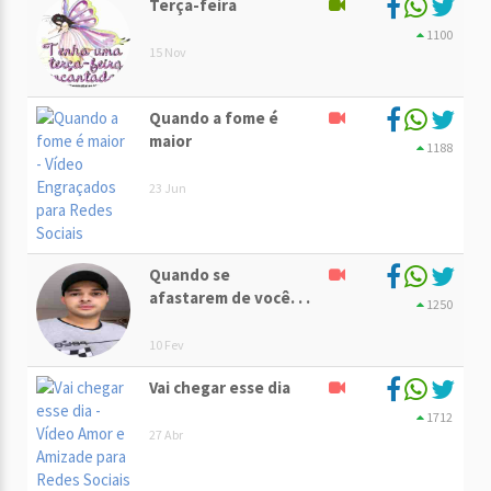
Terça-feira
1100
15 Nov
Quando a fome é
maior
1188
23 Jun
Quando se
afastarem de você. . .
1250
10 Fev
Vai chegar esse dia
1712
27 Abr