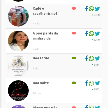
Cadê o
cavalheirismo?
2320
4 Nov
A pior perda da
minha vida
1240
9 Jan
Boa tarde
1864
9 Mar
Boa noite
1572
16 Jan
Dizem que não