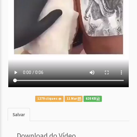
1279 cliques
11 Mar
620 KB
Salvar
Download do Vídeo