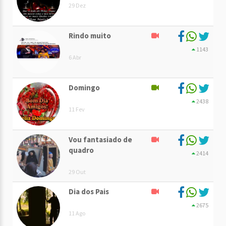
29 Dez
Rindo muito
1143
6 Abr
Domingo
2438
11 Fev
Vou fantasiado de
quadro
2414
29 Out
Dia dos Pais
2675
11 Ago