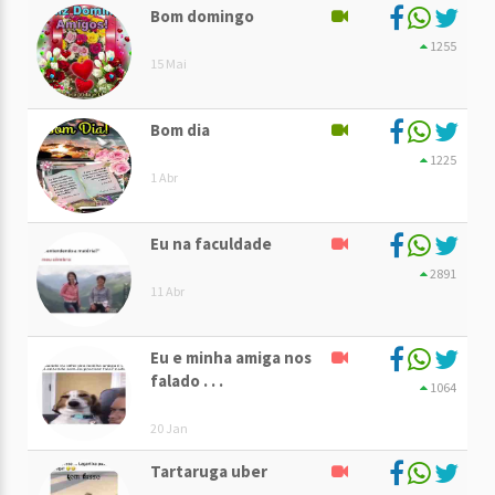
Bom domingo
1255
15 Mai
Bom dia
1225
1 Abr
Eu na faculdade
2891
11 Abr
Eu e minha amiga nos
falado . . .
1064
20 Jan
Tartaruga uber