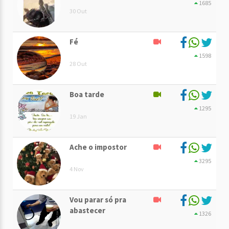
1685
30 Out
Fé
1598
28 Out
Boa tarde
1295
19 Jan
Ache o impostor
3295
4 Nov
Vou parar só pra
abastecer
1326