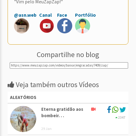
"Vim pelo MeuZapZap!"
@asn.web
Canal
Face
Portfólio
Compartilhe no blog
Veja também outros Vídeos
ALEATÓRIOS
Eterna gratidão aos
bombeir. . .
2347
29 Jan