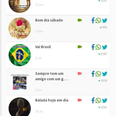
1207
12 Jun
Bom dia sábado
956
15 Abr
Vai Brasil
2547
6 Jul
Sempre tem um
amigo com um g. . .
1018
5 Fev
Balada hoje em dia
3191
18 Jul