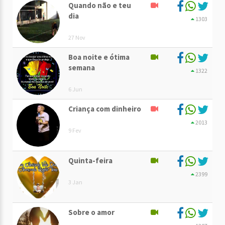
Quando não e teu
dia
1303
27 Nov
Boa noite e ótima
semana
1322
6 Jun
Criança com dinheiro
2013
9 Fev
Quinta-feira
2399
3 Jan
Sobre o amor