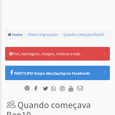
Home
Vídeos Engraçados
Quando começava Ben10
×
Fun, montagens, charges, criativos e mais.
×
PARTICIPE! Grupo
MeuZapZap
no Facebook!
Quando começava
Ben10