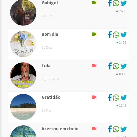
Gabigol
2698
23 Out
Bom dia
1425
26 Dez
Lula
8999
20/05/2014
Gratidão
1242
26 Mar
Acertou em cheio
1351