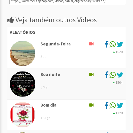
Veja também outros Vídeos
ALEATÓRIOS
Segunda-feira
1520
5 Jul
Boa noite
1504
5 Mar
Bom dia
1128
17 Ago