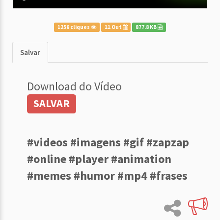
1256 cliques
11 Out
877.8 KB
Salvar
Download do Vídeo
SALVAR
#videos #imagens #gif #zapzap
#online #player #animation
#memes #humor #mp4 #frases