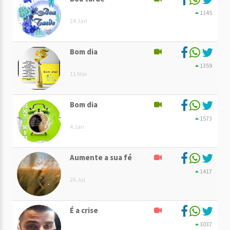
1145
24 Jan
Bom dia
1359
11 Nov
Bom dia
1573
4 Jan
Aumente a sua fé
1417
26 Jul
É a crise
3037