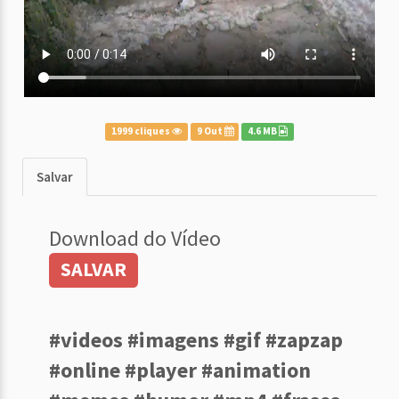
1999 cliques
9 Out
4.6 MB
Salvar
Download do Vídeo
SALVAR
#videos #imagens #gif #zapzap
#online #player #animation