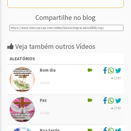
Compartilhe no blog
Veja também outros Vídeos
ALEATÓRIOS
Bom dia
1343
21 Dez
Paz
2740
13 Ago
Boa tarde