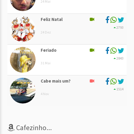
24 Mai
Feliz Natal
2793
24 Dez
Feriado
2843
31 Mai
Cabe mais um?
1514
4 Nov
Cafezinho...