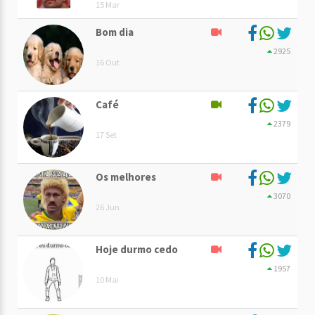
15 Mar
Bom dia
2925
16 Out
Café
2379
17 Set
Os melhores
3070
26 Jun
Hoje durmo cedo
1957
10 Mai