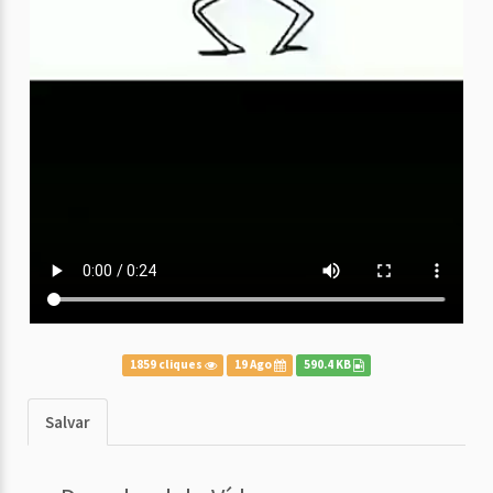
1859 cliques
19 Ago
590.4 KB
Salvar