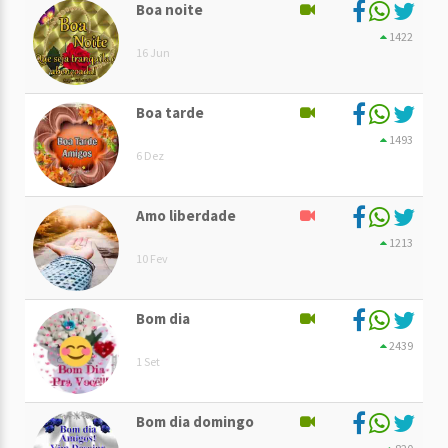
Boa noite
1422
16 Jun
Boa tarde
1493
6 Dez
Amo liberdade
1213
10 Fev
Bom dia
2439
1 Set
Bom dia domingo