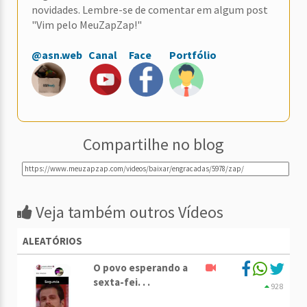
novidades. Lembre-se de comentar em algum post
"Vim pelo MeuZapZap!"
@asn.web
Canal
Face
Portfólio
Compartilhe no blog
Veja também outros Vídeos
ALEATÓRIOS
O povo esperando a
sexta-fei. . .
928