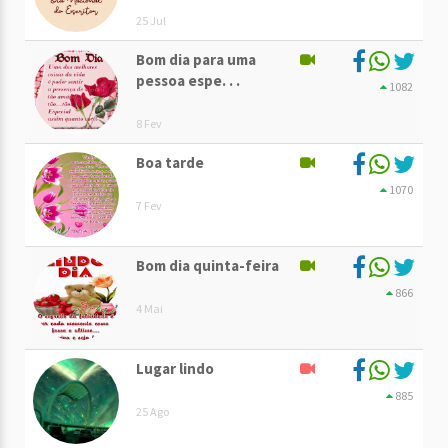
25 Jul
Bom dia para uma
pessoa espe. . .
1082
8 Fev
Boa tarde
1070
7 Fev
Bom dia quinta-feira
866
4 Mai
Lugar lindo
885
25 Ago