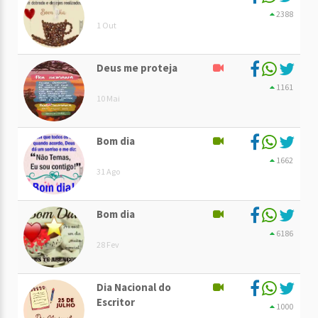
2388
1 Out
Deus me proteja
1161
10 Mai
Bom dia
1662
31 Ago
Bom dia
6186
28 Fev
Dia Nacional do
Escritor
1000