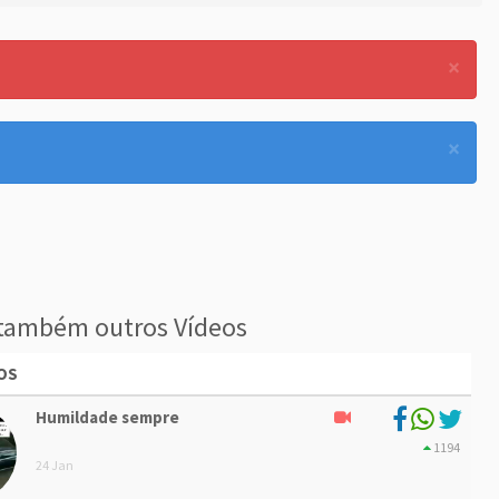
×
×
também outros Vídeos
OS
Humildade sempre
1194
24 Jan