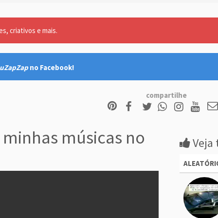
, criativos e mais.
uZapZap
no Facebook!
compartilhe
 minhas músicas no
Veja 
ALEATÓRI