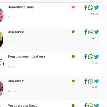
Bem-vindo Maio
3306
1 Mai
Boa tarde
893
6 Set
Bom dia segunda-feira
834
24 Abr
Boa tarde
972
14 Jul
Porque para Deus