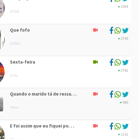
1054
29 Set
Que fofo
2709
20 Mai
Sexta-feira
2782
2 Fev
Quando o marido tá de ressa. . .
980
6 Nov
E foi assim que eu fiquei po. . .
1132