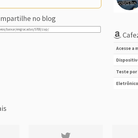
mpartilhe no blog
Cafez
Acesse a m
Dispositi
Teste por
Eletrônico
ais