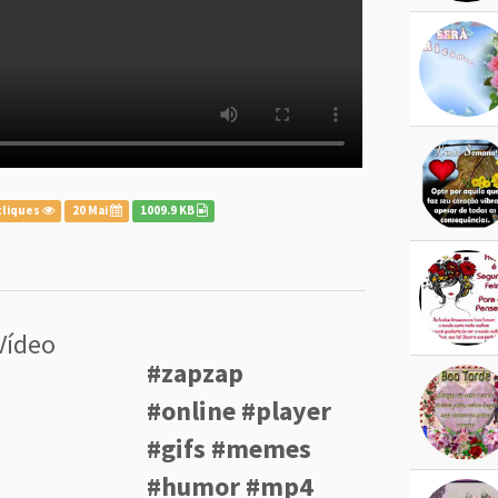
cliques
20 Mai
1009.9 KB
Vídeo
#zapzap
#online #player
#gifs #memes
#humor #mp4