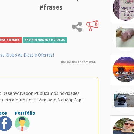
#frases
RAS E MEMES
ENVIAR IMAGENS E VÍDEOS
so Grupo de Dicas e Ofertas!
nossos links na Amazon
do Desenvolvedor. Publicamos novidades.
ar em algum post "Vim pelo MeuZapZap!"
ace
Portfólio