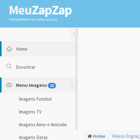
Meu
ZapZap
Compartilhe nas redes sociais!
Toggle Fullwidth
Home
Encontrar
Menu Imagens
23
Imagens Futebol
Imagens TV
Imagens Amor e Amizade
Home
Vídeos Engra
Imagens Datas