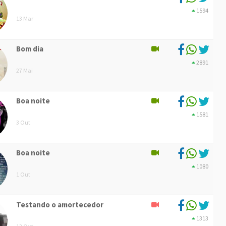
1594
13 Mar
Bom dia
2891
27 Mai
Boa noite
1581
3 Out
Boa noite
1080
1 Out
Testando o amortecedor
1313