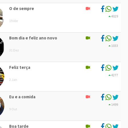
O de sempre
4029
19 Abr
Bom dia e feliz ano novo
1033
31 Dez
Feliz terça
4277
2 Jan
Eu e a comida
1499
9 Out
Boa tarde