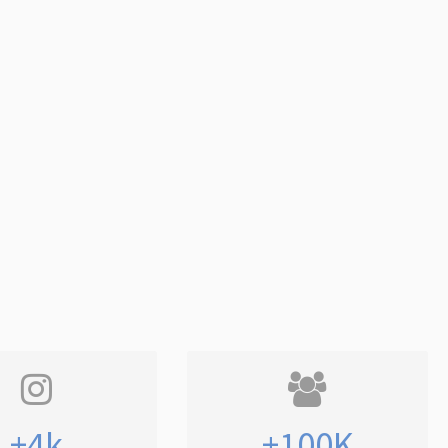
+4k
+100K