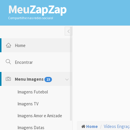
Meu
ZapZap
Compartilhe nas redes sociais!
Toggle Fullwidth
Home
Encontrar
Menu Imagens
23
Imagens Futebol
Imagens TV
Imagens Amor e Amizade
Home
Vídeos Engra
Imagens Datas