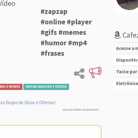
Vídeo
#zapzap
#online #player
#gifs #memes
Cafez
#humor #mp4
Acesse a m
#frases
Dispositi
Teste por
Eletrônico
RAS E MEMES
ENVIAR IMAGENS E VÍDEOS
so Grupo de Dicas e Ofertas!
nossos links na Amazon