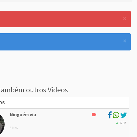
×
×
também outros Vídeos
OS
Ninguém viu
3287
3 Nov