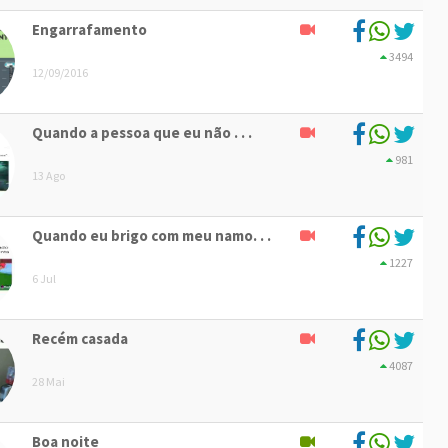
Engarrafamento
3494
12/09/2016
Quando a pessoa que eu não . . .
981
13 Ago
Quando eu brigo com meu namo. . .
1227
6 Jul
Recém casada
4087
28 Mai
Boa noite