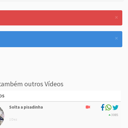
×
×
também outros Vídeos
OS
Solta a pisadinha
3085
1 Dez