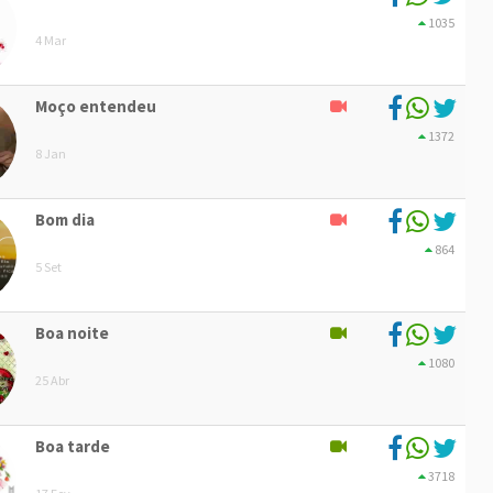
1035
4 Mar
Moço entendeu
1372
8 Jan
Bom dia
864
5 Set
Boa noite
1080
25 Abr
Boa tarde
3718