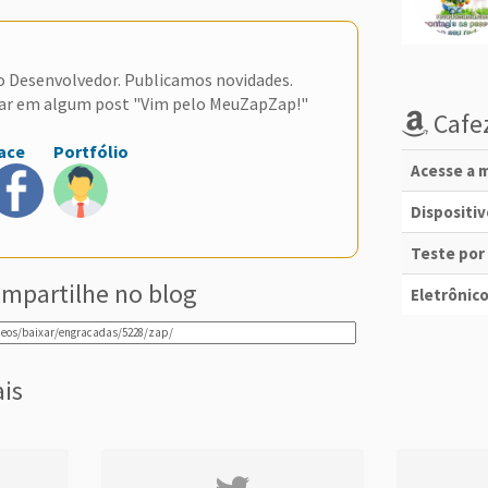
do Desenvolvedor. Publicamos novidades.
ar em algum post "Vim pelo MeuZapZap!"
Cafez
ace
Portfólio
Acesse a m
Dispositi
Teste por
mpartilhe no blog
Eletrônico
ais