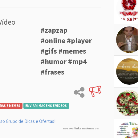
Vídeo
#zapzap
#online #player
#gifs #memes
#humor #mp4
#frases
RAS E MEMES
ENVIAR IMAGENS E VÍDEOS
so Grupo de Dicas e Ofertas!
nossos links na Amazon