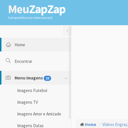
Meu
ZapZap
Compartilhe nas redes sociais!
Toggle Fullwidth
Home
Encontrar
Menu Imagens
23
Imagens Futebol
Imagens TV
Imagens Amor e Amizade
Home
Vídeos Engra
Imagens Datas