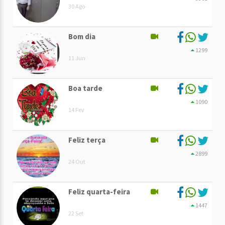
30 Ago
Bom dia
1299
11 Jun
Boa tarde
1090
14 Fev
Feliz terça
2899
24 Out
Feliz quarta-feira
1447
22 Set