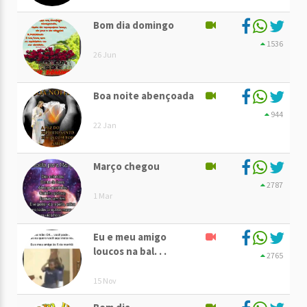
Bom dia domingo
1536
26 Jun
Boa noite abençoada
944
22 Jan
Março chegou
2787
1 Mar
Eu e meu amigo
loucos na bal. . .
2765
15 Nov