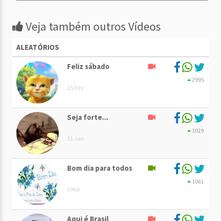
Veja também outros Vídeos
ALEATÓRIOS
Feliz sábado
2995
15 Dez
Seja forte...
3029
31 Jan
Bom dia para todos
1061
5 Mai
Aqui é Brasil