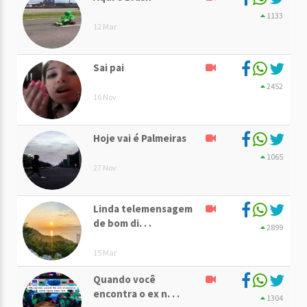
1133
12 Mar
Sai pai
2452
16 Nov
Hoje vai é Palmeiras
1065
27 Nov
Linda telemensagem
de bom di. . .
2899
15 Mar
Quando você
encontra o ex n. . .
1304