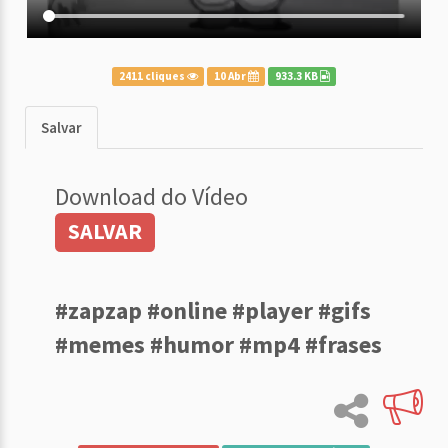
2411 cliques
10 Abr
933.3 KB
Salvar
Download do Vídeo
SALVAR
#zapzap #online #player #gifs
#memes #humor #mp4 #frases