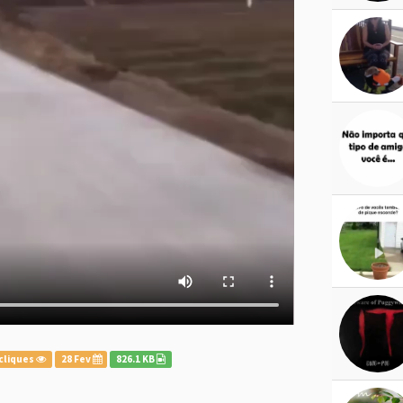
cliques
28 Fev
826.1 KB