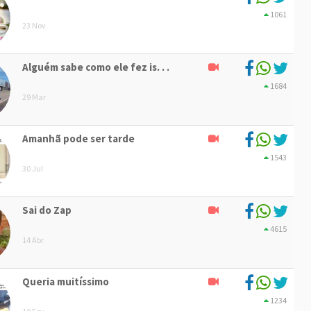
1061
23 Nov
Alguém sabe como ele fez is. . .
1684
29 Mar
Amanhã pode ser tarde
1543
30 Jul
Sai do Zap
4615
14 Abr
Queria muitíssimo
1234