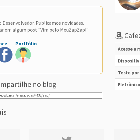
do Desenvolvedor. Publicamos novidades.
ar em algum post "Vim pelo MeuZapZap!"
Cafez
ace
Portfólio
Acesse a m
Dispositi
Teste por
mpartilhe no blog
Eletrônico
ais