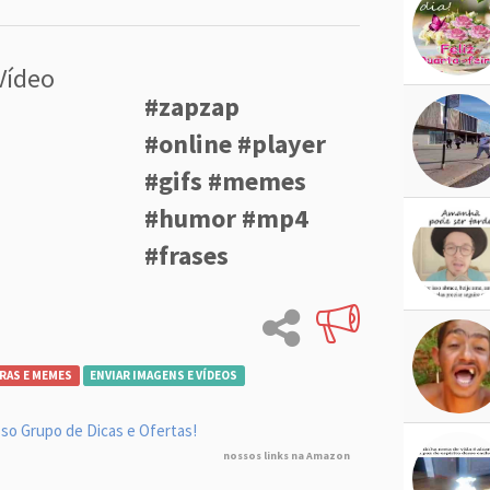
Vídeo
#zapzap
#online #player
#gifs #memes
#humor #mp4
#frases
RAS E MEMES
ENVIAR IMAGENS E VÍDEOS
so Grupo de Dicas e Ofertas!
nossos links na Amazon