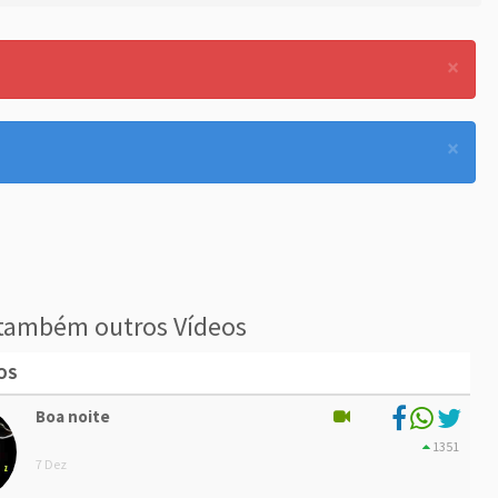
×
×
também outros Vídeos
OS
Boa noite
1351
7 Dez