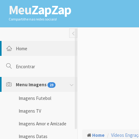
Meu
ZapZap
Compartilhe nas redes sociais!
Toggle Fullwidth
Home
Encontrar
Menu Imagens
23
Imagens Futebol
Imagens TV
Imagens Amor e Amizade
Home
Vídeos Engra
Imagens Datas