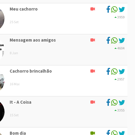
Meu cachorro
3959
25 Set
Mensagem aos amigos
4604
8 Jan
Cachorro brincalhão
2957
16 Mai
It - A Coisa
3355
15 Set
Bom dia