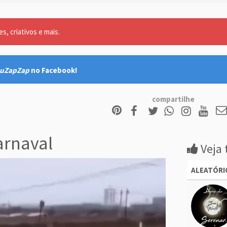
, criativos e mais.
uZapZap
no Facebook!
compartilhe
arnaval
Veja 
ALEATÓRI