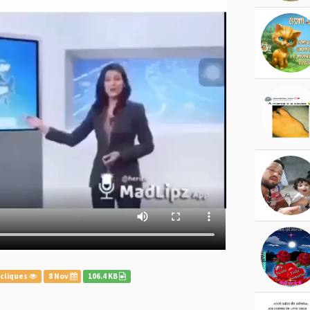
 cliques
8 Nov
106.4 KB