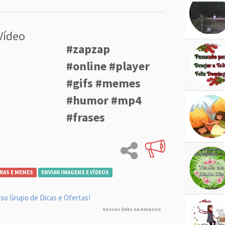
Vídeo
#zapzap
#online #player
#gifs #memes
#humor #mp4
#frases
RAS E MEMES
ENVIAR IMAGENS E VÍDEOS
so Grupo de Dicas e Ofertas!
nossos links na Amazon