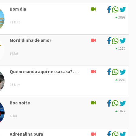
Bom dia
2899
21 Dez
Mordidinha de amor
1270
9 Mai
Quem manda aqui nessa casa? . . .
3582
13 Nov
Boa noite
1022
4 Jul
Adrenalina pura