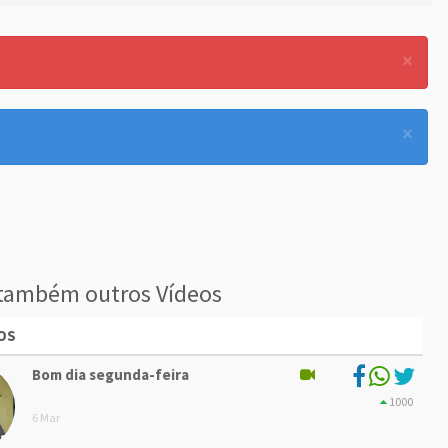
×
×
também outros Vídeos
OS
Bom dia segunda-feira
1000
6 Mar