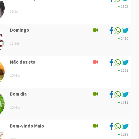
2803
25 Jul
Domingo
1430
13 Set
Não desista
1581
10 Mar
Bom dia
2711
25 Mar
Bem-vindo Maio
1328