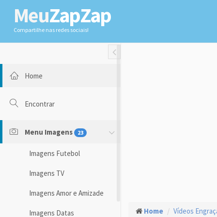
Meu
ZapZap
Compartilhe nas redes sociais!
Toggle Fullwidth
Home
Encontrar
Menu Imagens
23
Imagens Futebol
Imagens TV
Imagens Amor e Amizade
Home
Vídeos Engra
Imagens Datas