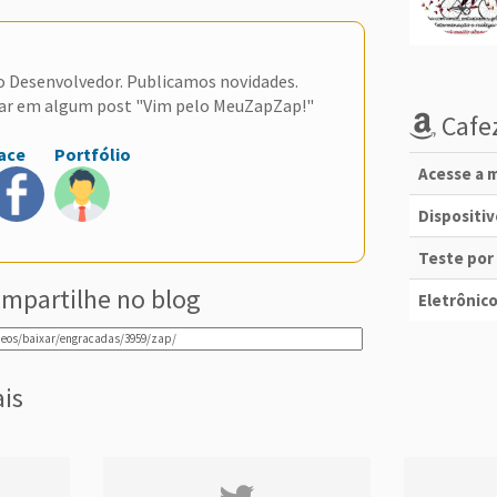
do Desenvolvedor. Publicamos novidades.
ar em algum post "Vim pelo MeuZapZap!"
Cafez
ace
Portfólio
Acesse a m
Dispositi
Teste por
mpartilhe no blog
Eletrônico
ais