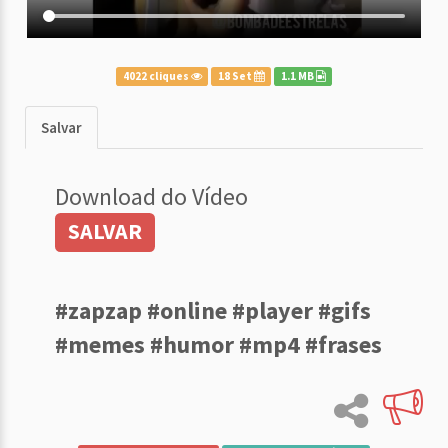
4022 cliques
18 Set
1.1 MB
Salvar
Download do Vídeo
SALVAR
#zapzap #online #player #gifs
#memes #humor #mp4 #frases