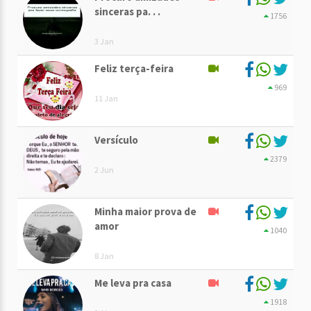
sinceras pa. . .
1756
3 Jan
Feliz terça-feira
969
11 Jan
Versículo
2379
2 Jun
Minha maior prova de
amor
1040
8 Jan
Me leva pra casa
1918