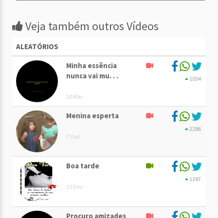
Veja também outros Vídeos
ALEATÓRIOS
Minha essência
nunca vai mu. . .
1054
10 Mar
Menina esperta
2286
7 Out
Boa tarde
1387
15 Dez
Procuro amizades