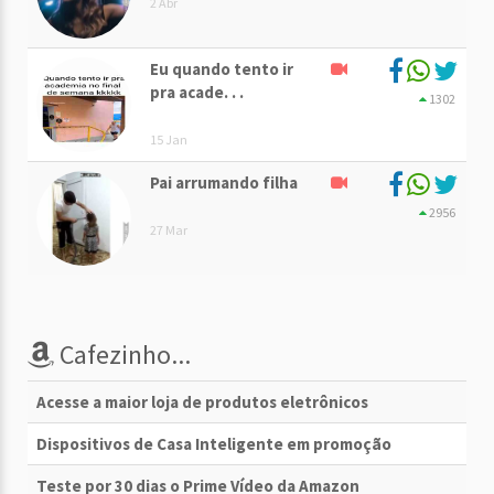
2 Abr
Eu quando tento ir
pra acade. . .
1302
15 Jan
Pai arrumando filha
2956
27 Mar
Cafezinho...
Acesse a maior loja de produtos eletrônicos
Dispositivos de Casa Inteligente em promoção
Teste por 30 dias o Prime Vídeo da Amazon