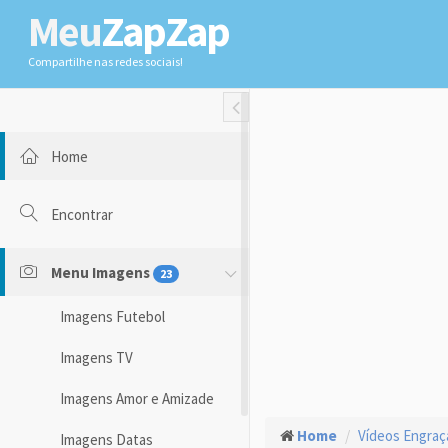
Meu
ZapZap
Compartilhe nas redes sociais!
Toggle Fullwidth
Home
Encontrar
Menu Imagens
23
Imagens Futebol
Imagens TV
Imagens Amor e Amizade
Home
Vídeos Engra
Imagens Datas