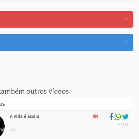
×
×
também outros Vídeos
OS
A vida é assim
1821
28 Abr