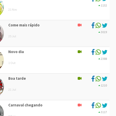
1132
21 Nov
Come mais rápido
3019
25 Jul
Novo dia
2388
1 Out
Boa tarde
1210
21 Jul
Carnaval chegando
3117