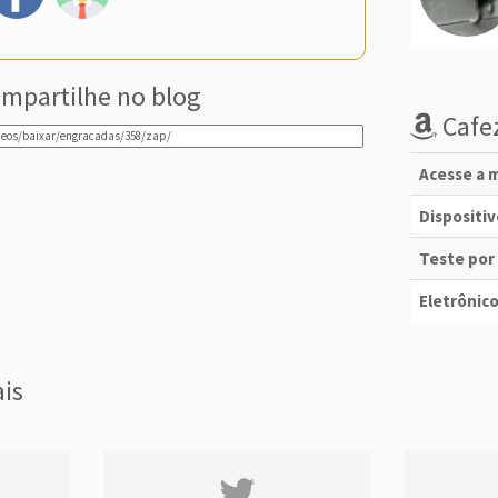
mpartilhe no blog
Cafez
Acesse a m
Dispositi
Teste por
Eletrônico
ais