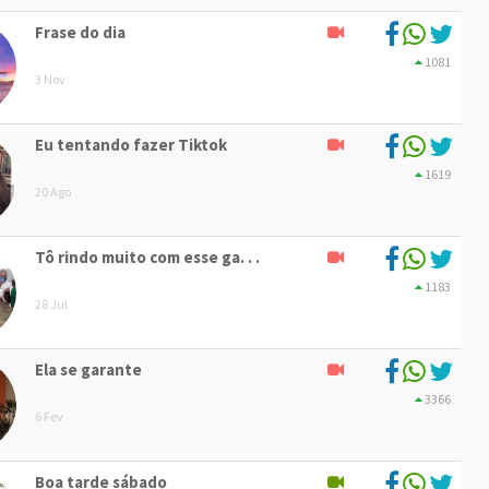
Frase do dia
1081
3 Nov
Eu tentando fazer Tiktok
1619
20 Ago
Tô rindo muito com esse ga. . .
1183
28 Jul
Ela se garante
3366
6 Fev
Boa tarde sábado