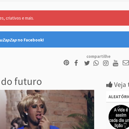
, criativos e mais.
uZapZap
no Facebook!
compartilhe
do futuro
Veja 
ALEATÓRI