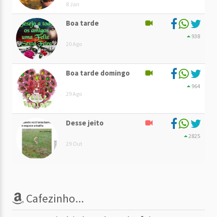
8 Jan
Boa tarde
938
20 Ago
Boa tarde domingo
964
29 Ago
Desse jeito
2825
29 Out
Cafezinho...