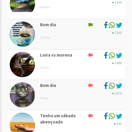
1364
26 Abr
Bom dia
2185
11 Mar
Loira vs morena
3488
14 Fev
Bom dia
3679
9 Dez
Tenha um sábado
abençoado
955