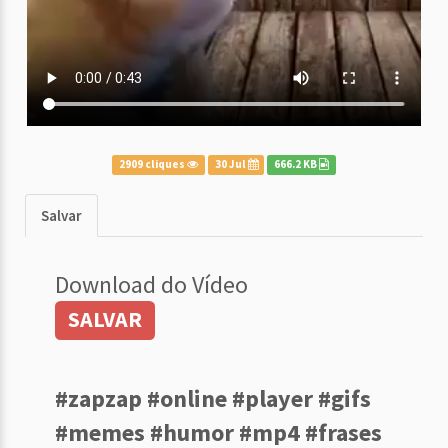
2909 cliques
30 Jul
666.2 KB
Salvar
Download do Vídeo
SALVAR
#zapzap #online #player #gifs
#memes #humor #mp4 #frases