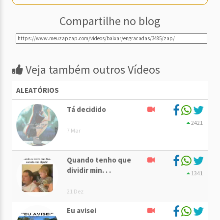
Compartilhe no blog
Veja também outros Vídeos
ALEATÓRIOS
Tá decidido
2421
7 Mar
Quando tenho que
dividir min. . .
1341
21 Dez
Eu avisei