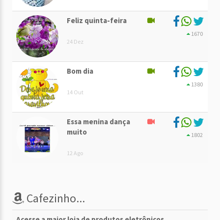
Feliz quinta-feira
1670
24 Dez
Bom dia
1380
14 Out
Essa menina dança
muito
1802
12 Ago
Cafezinho...
Acesse a maior loja de produtos eletrônicos