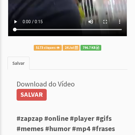
5173 cliques
24 Jul
796.7 KB
Salvar
Download do Vídeo
SALVAR
#zapzap #online #player #gifs
#memes #humor #mp4 #frases