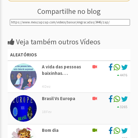
Compartilhe no blog
Veja também outros Vídeos
ALEATÓRIOS
A vida das pessoas
baixinhas. . .
4476
4 Dez
Brasil Vs Europa
3265
18 Fev
Bom dia