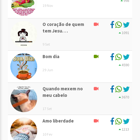
998
19 Nov
O coração de quem
tem Jesu. . .
1091
9 Set
Bom dia
4590
29 Jun
Quando mexem no
meu cabelo
3670
17 Set
Amo liberdade
1213
10 Fev