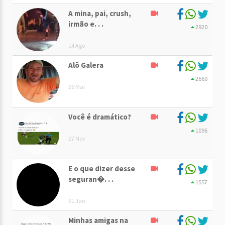
A mina, pai, crush,
irmão e. . .
2920
14 Ago
Alô Galera
2660
26 Mai
Você é dramático?
1096
27 Nov
E o que dizer desse
seguran�. . .
1557
31 Jan
Minhas amigas na