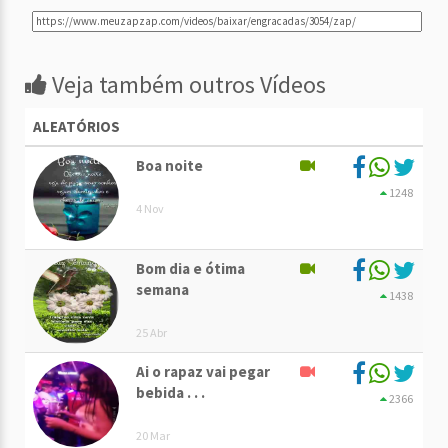
Veja também outros Vídeos
ALEATÓRIOS
Boa noite
1248
4 Nov
Bom dia e ótima
semana
1438
25 Abr
Ai o rapaz vai pegar
bebida . . .
2366
20 Mar