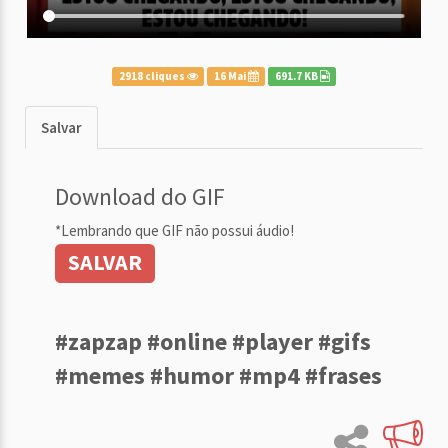
2918 cliques
16 Mai
691.7 KB
Salvar
Download do GIF
*Lembrando que GIF não possui áudio!
SALVAR
#zapzap #online #player #gifs
#memes #humor #mp4 #frases