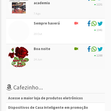
academia
1131
7 Ago
Sempre haverá
1341
20 Out
Boa noite
1288
24 Jun
Cafezinho...
Acesse a maior loja de produtos eletrônicos
Dispositivos de Casa Inteligente em promoção