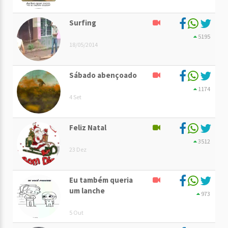
Surfing
5195
18/05/2014
Sábado abençoado
1174
4 Set
Feliz Natal
3512
23 Dez
Eu também queria
um lanche
973
5 Out