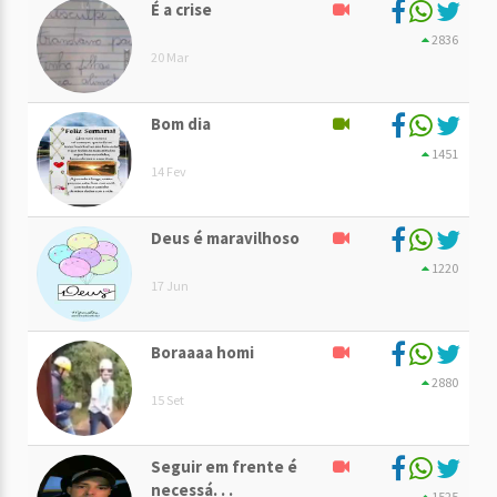
É a crise
2836
20 Mar
Bom dia
1451
14 Fev
Deus é maravilhoso
1220
17 Jun
Boraaaa homi
2880
15 Set
Seguir em frente é
necessá. . .
1525