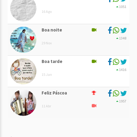
1051
16 Ago
Boa noite
1348
29 Nov
Boa tarde
1416
15 Jan
Feliz Páscoa
1957
11 Abr