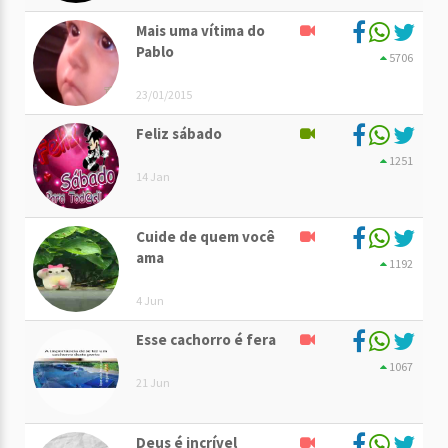
Mais uma vítima do
Pablo
5706
23/01/2015
Feliz sábado
1251
14 Jan
Cuide de quem você
ama
1192
4 Jun
Esse cachorro é fera
1067
21 Jun
Deus é incrível