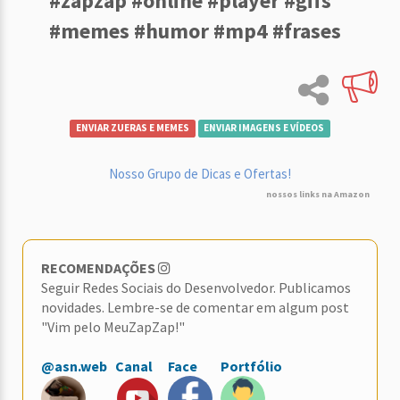
#zapzap #online #player #gifs
#memes #humor #mp4 #frases
ENVIAR ZUERAS E MEMES
ENVIAR IMAGENS E VÍDEOS
Nosso Grupo de Dicas e Ofertas!
nossos links na Amazon
RECOMENDAÇÕES
Seguir Redes Sociais do Desenvolvedor. Publicamos
novidades. Lembre-se de comentar em algum post
"Vim pelo MeuZapZap!"
@asn.web
Canal
Face
Portfólio