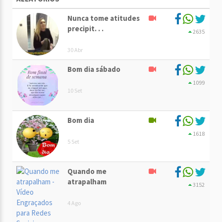
Nunca tome atitudes
precipit. . .
2635
30 Abr
Bom dia sábado
1099
10 Set
Bom dia
1618
5 Set
Quando me
atrapalham
3152
4 Ago