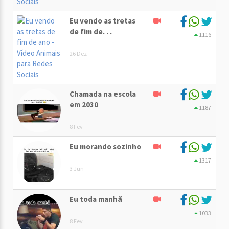
Eu vendo as tretas
de fim de. . .
1116
26 Dez
Chamada na escola
em 2030
1187
8 Fev
Eu morando sozinho
1317
3 Jun
Eu toda manhã
1033
8 Fev