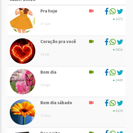
Pra hoje
1075
17 Jun
Coração pra você
3816
14 Set
Bom dia
2449
25 Ago
Bom dia sábado
4139
17 Dez