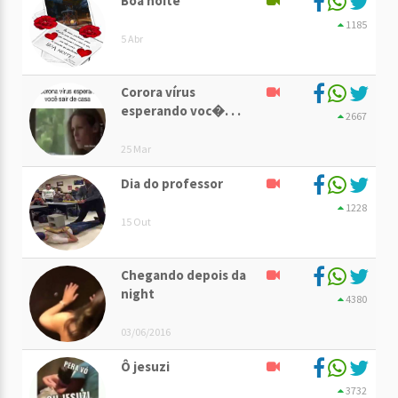
Boa noite
1185
5 Abr
Corora vírus
esperando voc�. . .
2667
25 Mar
Dia do professor
1228
15 Out
Chegando depois da
night
4380
03/06/2016
Ô jesuzi
3732