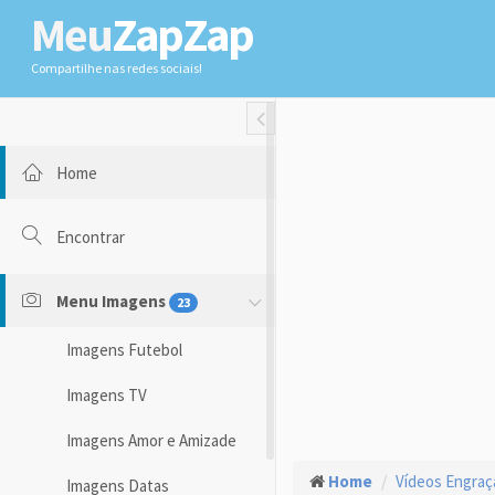
Meu
ZapZap
Compartilhe nas redes sociais!
Toggle Fullwidth
Home
Encontrar
Menu Imagens
23
Imagens Futebol
Imagens TV
Imagens Amor e Amizade
Home
Vídeos Engra
Imagens Datas