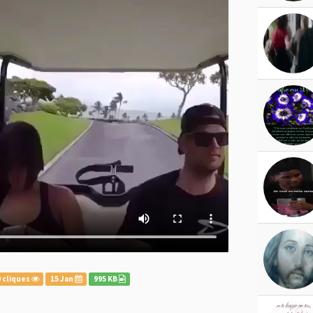
 cliques
15 Jan
995 KB