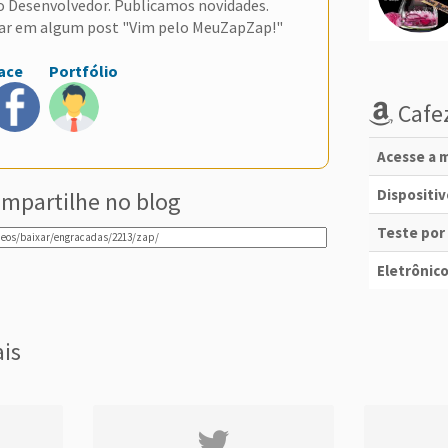
do Desenvolvedor. Publicamos novidades.
ar em algum post "Vim pelo MeuZapZap!"
ace
Portfólio
Cafez
Acesse a m
Dispositi
mpartilhe no blog
Teste por
Eletrônico
ais