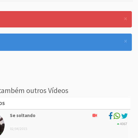
×
×
também outros Vídeos
OS
Se soltando
4067
02/04/2015