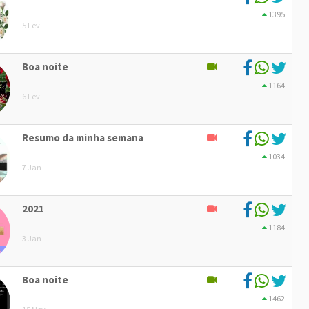
1395
5 Fev
Boa noite
1164
6 Fev
Resumo da minha semana
1034
7 Jan
2021
1184
3 Jan
Boa noite
1462