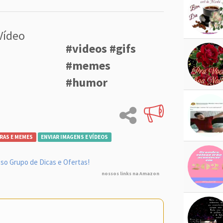
Vídeo
#videos #gifs
#memes
#humor
RAS E MEMES
ENVIAR IMAGENS E VÍDEOS
so Grupo de Dicas e Ofertas!
nossos links na Amazon