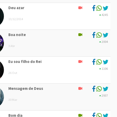
Deu azar
4245
13/12/2014
Boa noite
2004
3 Abr
Eu sou filho do Rei
1106
26 Out
Mensagem de Deus
2937
30 Mar
Bom dia