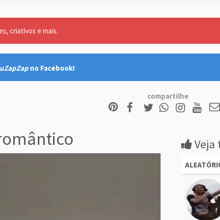
, criativos e mais.
uZapZap
no Facebook!
compartilhe
romântico
Veja 
ALEATÓRI