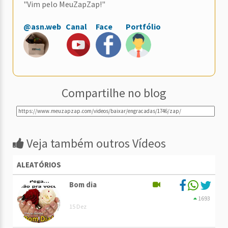
"Vim pelo MeuZapZap!"
@asn.web
Canal
Face
Portfólio
Compartilhe no blog
Veja também outros Vídeos
ALEATÓRIOS
Bom dia
1693
15 Dez