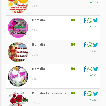
3596
21 Jul
Bom dia
1071
7 Fev
Bom dia
2922
29 Jun
Bom dia
2361
2 Nov
Bom dia feliz semana
1275
14 Mar