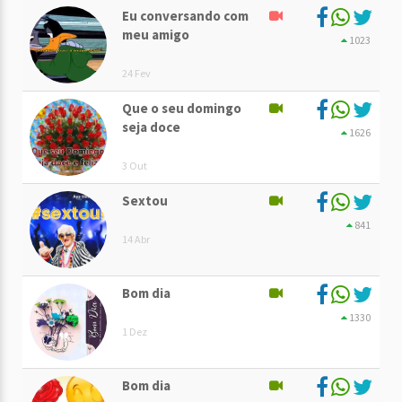
Eu conversando com
meu amigo
1023
24 Fev
Que o seu domingo
seja doce
1626
3 Out
Sextou
841
14 Abr
Bom dia
1330
1 Dez
Bom dia