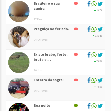
Brasileiro e sua
zueira
5274
17 Dez
Preguiça no feriado.
13946
04/06/2015
Existe brabo, forte,
bruto e. . .
2782
20 Jun
Enterro da sogra!
7556
26/07/2015
Boa noite