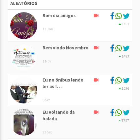
ALEATÓRIOS
Bom dia amigos
3351
12 Jan
Bem vindo Novembro
1493
1 Nov
Eu no ônibus lendo
ler as f. . .
1036
9 Set
Eu voltando da
balada
7787
23 Set