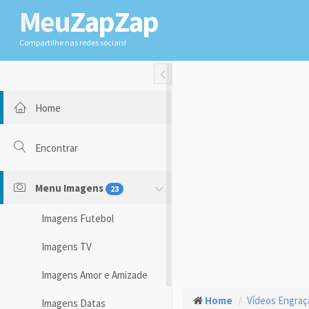
Meu
ZapZap
Compartilhe nas redes sociais!
Toggle Fullwidth
Home
Encontrar
Menu Imagens
23
Imagens Futebol
Imagens TV
Imagens Amor e Amizade
Home
Vídeos Engra
Imagens Datas