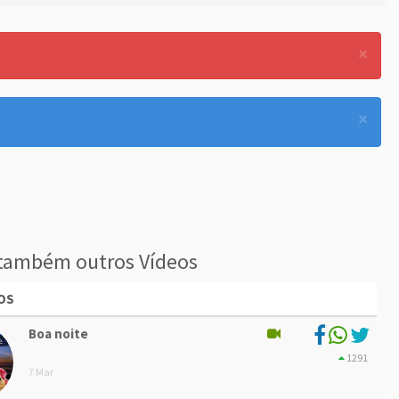
×
×
também outros Vídeos
OS
Boa noite
1291
7 Mar