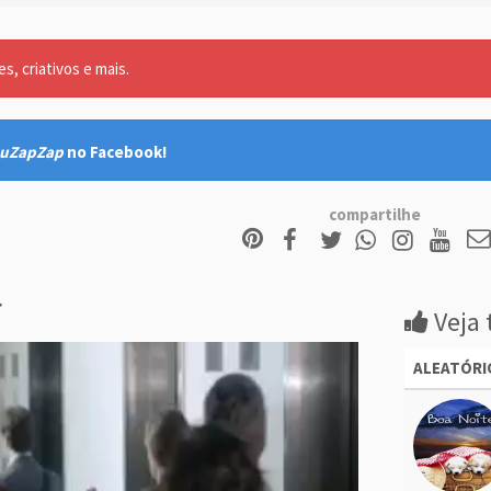
, criativos e mais.
uZapZap
no Facebook!
compartilhe
r
Veja 
ALEATÓRI