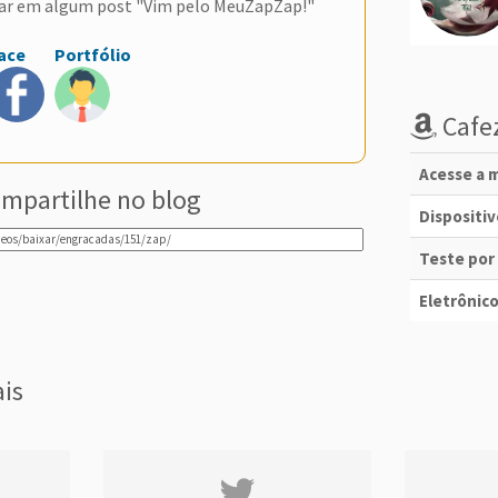
ar em algum post "Vim pelo MeuZapZap!"
ace
Portfólio
Cafez
Acesse a m
mpartilhe no blog
Dispositi
Teste por
Eletrônico
ais