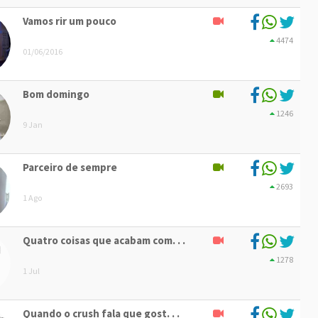
Vamos rir um pouco
4474
01/06/2016
Bom domingo
1246
9 Jan
Parceiro de sempre
2693
1 Ago
Quatro coisas que acabam com. . .
1278
1 Jul
Quando o crush fala que gost. . .