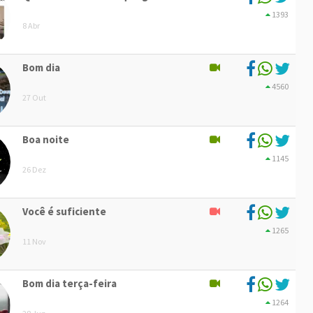
1393
8 Abr
Bom dia
4560
27 Out
Boa noite
1145
26 Dez
Você é suficiente
1265
11 Nov
Bom dia terça-feira
1264