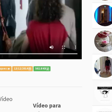
iques
13/12/2014
502.8 KB
Vídeo
Vídeo para