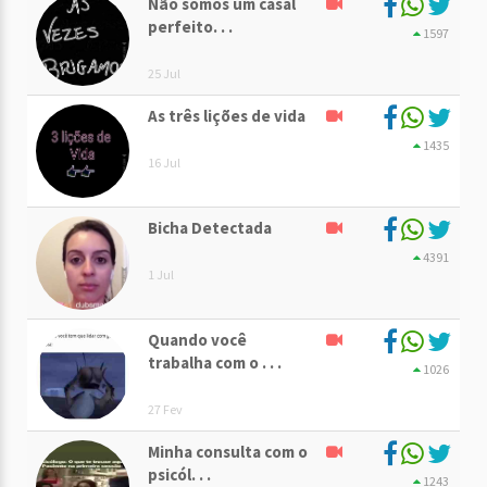
Não somos um casal
perfeito. . .
1597
25 Jul
As três lições de vida
1435
16 Jul
Bicha Detectada
4391
1 Jul
Quando você
trabalha com o . . .
1026
27 Fev
Minha consulta com o
psicól. . .
1243