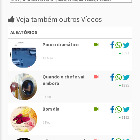
Veja também outros Vídeos
ALEATÓRIOS
Pouco dramático
3591
12 Mai
Quando o chefe vai
embora
1385
9 Out
Bom dia
1152
6 Fev