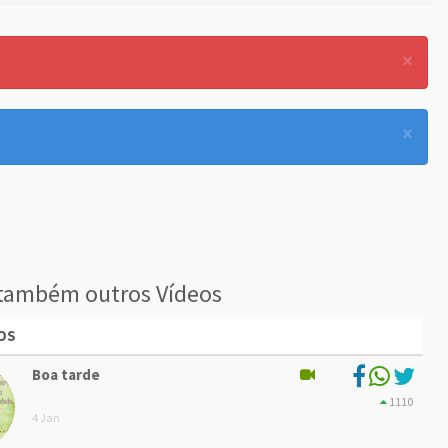
×
×
também outros Vídeos
OS
Boa tarde
1110
4 Jan