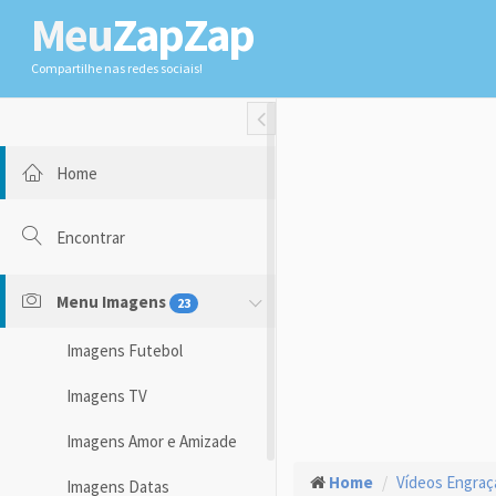
Meu
ZapZap
Compartilhe nas redes sociais!
Toggle Fullwidth
Home
Encontrar
Menu Imagens
23
Imagens Futebol
Imagens TV
Imagens Amor e Amizade
Home
Vídeos Engra
Imagens Datas