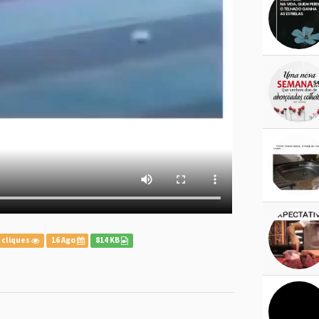
 cliques
16 Ago
814 KB