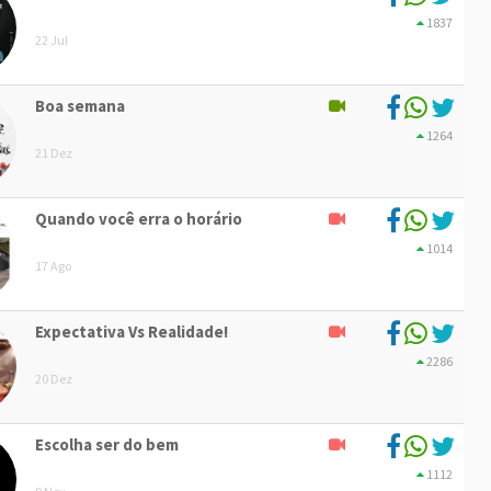
1837
22 Jul
Boa semana
1264
21 Dez
Quando você erra o horário
1014
17 Ago
Expectativa Vs Realidade!
2286
20 Dez
Escolha ser do bem
1112