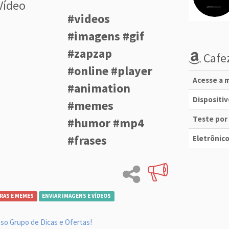
Vídeo
#videos
#imagens #gif
#zapzap
Cafez
#online #player
Acesse a m
#animation
Dispositi
#memes
Teste por
#humor #mp4
#frases
Eletrônico
RAS E MEMES
ENVIAR IMAGENS E VÍDEOS
so Grupo de Dicas e Ofertas!