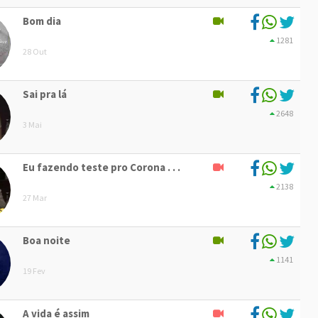
Bom dia
1281
28 Out
Sai pra lá
2648
3 Mai
Eu fazendo teste pro Corona . . .
2138
27 Mar
Boa noite
1141
19 Fev
A vida é assim