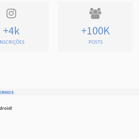
+4k
+100K
INSCRIÇÕES
POSTS
ERMOS
droid!