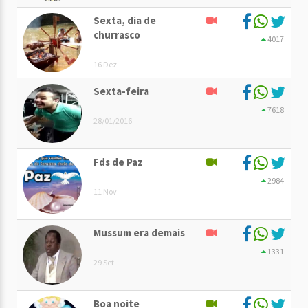
Sexta, dia de
churrasco
4017
16 Dez
Sexta-feira
7618
28/01/2016
Fds de Paz
2984
11 Nov
Mussum era demais
1331
29 Set
Boa noite