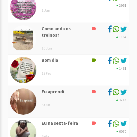
2951
1 Jan
Como anda os
treinos?
1164
10 Jun
Bom dia
1481
19 Fev
Eu aprendi
3213
5 Out
Eu na sexta-feira
6070
6 Abr