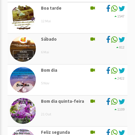
Boa tarde
1547
12 Mai
Sábado
812
6 Mai
Bom dia
2422
5 Nov
Bom dia quinta-feira
1109
21 Out
Feliz segunda