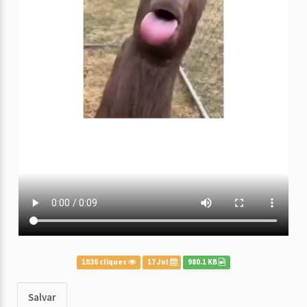
1036 cliques
17 Jul
980.1 KB
Salvar