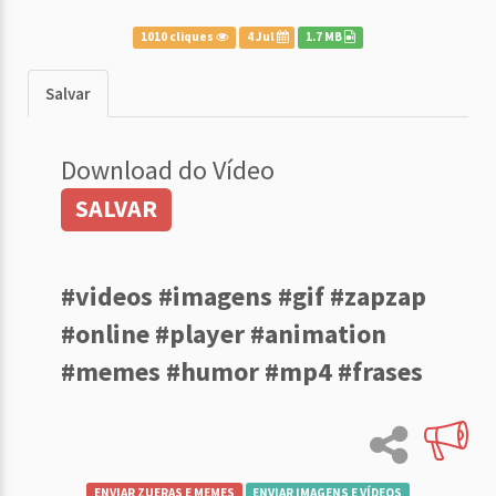
1010 cliques
4 Jul
1.7 MB
Salvar
Download do Vídeo
SALVAR
#videos #imagens #gif #zapzap
#online #player #animation
#memes #humor #mp4 #frases
ENVIAR ZUERAS E MEMES
ENVIAR IMAGENS E VÍDEOS