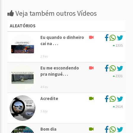
Veja também outros Vídeos
ALEATÓRIOS
Eu quando o dinheiro
cai na . . .
1335
2 Fev
Eu me escondendo
pra ningué. . .
2331
4 Fev
Acredite
2614
3 Abr
Bom dia