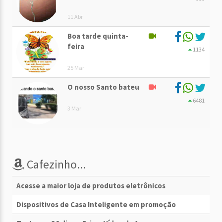
11 Abr
Boa tarde quinta-
feira
1134
25 Mar
O nosso Santo bateu
6481
3 Mar
Cafezinho...
Acesse a maior loja de produtos eletrônicos
Dispositivos de Casa Inteligente em promoção