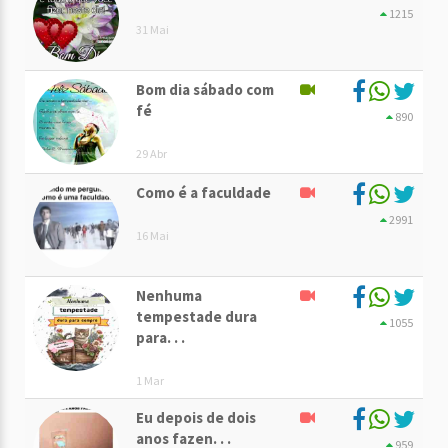
1215
31 Mai
Bom dia sábado com
fé
890
29 Abr
Como é a faculdade
2991
16 Mai
Nenhuma
tempestade dura
1055
para. . .
1 Mar
Eu depois de dois
anos fazen. . .
959