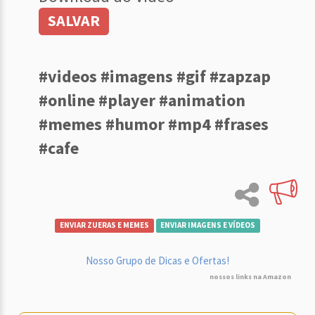
SALVAR
#videos #imagens #gif #zapzap
#online #player #animation
#memes #humor #mp4 #frases
#cafe
ENVIAR ZUERAS E MEMES
ENVIAR IMAGENS E VÍDEOS
Nosso Grupo de Dicas e Ofertas!
nossos links na Amazon