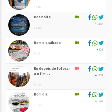
16 Abr
Boa noite
1154
23 Jul
Bom dia sábado
929
8 Jul
Eu depois de fofocar
a o fim. . .
1131
6 Jun
Bom dia
1267
15 Fev