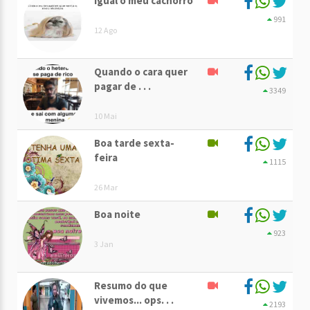
Igual o meu cachorro
991
12 Ago
Quando o cara quer
pagar de . . .
3349
10 Mai
Boa tarde sexta-
feira
1115
26 Mar
Boa noite
923
3 Jan
Resumo do que
vivemos... ops. . .
2193