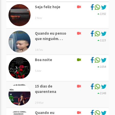
Seja feliz hoje
1392
2 Nov
Quando eu penso
que ninguém. . .
1123
14 Fev
Boa noite
1054
5 Abr
15 dias de
quarentena
2148
29 Mar
Quando eu