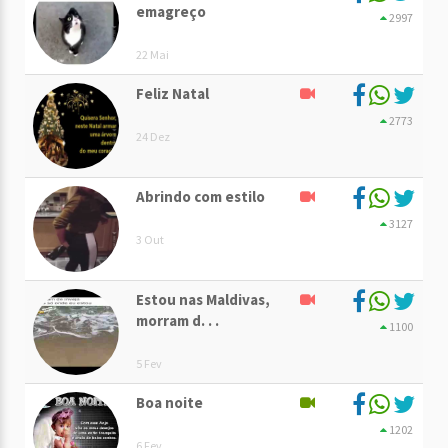
emagreço
2997
22 Mai
Feliz Natal
2773
24 Dez
Abrindo com estilo
3127
3 Out
Estou nas Maldivas,
morram d. . .
1100
5 Fev
Boa noite
1202
6 Fev