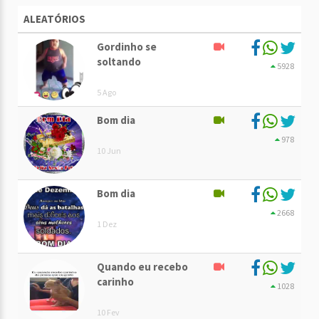
ALEATÓRIOS
Gordinho se
soltando
5928
5 Ago
Bom dia
978
10 Jun
Bom dia
2668
1 Dez
Quando eu recebo
carinho
1028
10 Fev