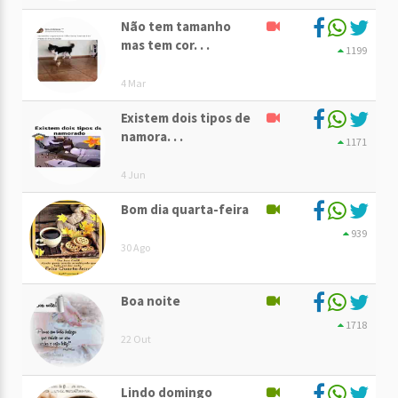
Não tem tamanho
mas tem cor. . .
1199
4 Mar
Existem dois tipos de
namora. . .
1171
4 Jun
Bom dia quarta-feira
939
30 Ago
Boa noite
1718
22 Out
Lindo domingo