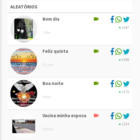
ALEATÓRIOS
Bom dia
1047
3 Abr
Feliz quinta
3588
11 Jan
Boa noite
1170
4 Nov
Vacina minha esposa
1334
29 Dez