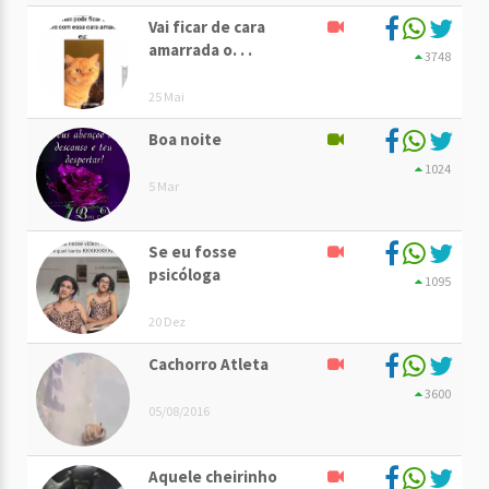
Vai ficar de cara
amarrada o. . .
3748
25 Mai
Boa noite
1024
5 Mar
Se eu fosse
psicóloga
1095
20 Dez
Cachorro Atleta
3600
05/08/2016
Aquele cheirinho