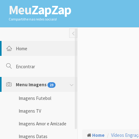
Meu
ZapZap
Compartilhe nas redes sociais!
Toggle Fullwidth
Home
Encontrar
Menu Imagens
23
Imagens Futebol
Imagens TV
Imagens Amor e Amizade
Home
Vídeos Engra
Imagens Datas