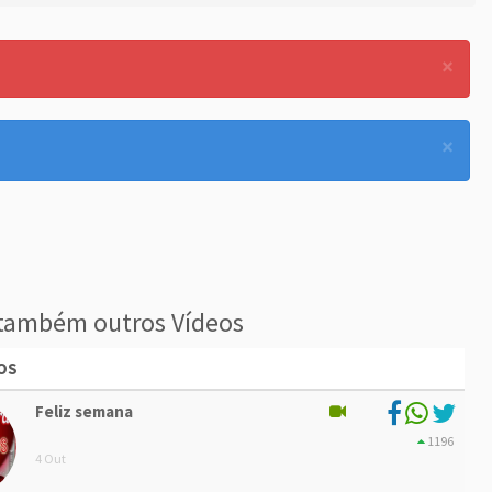
×
×
também outros Vídeos
OS
Feliz semana
1196
4 Out