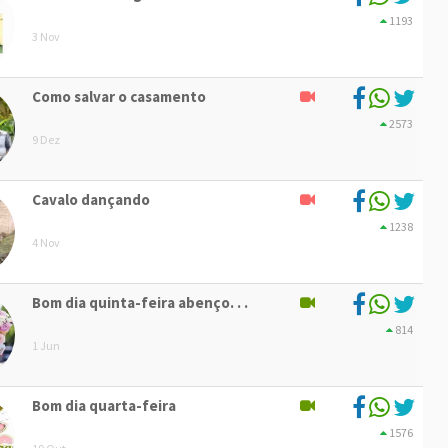
1193
3 Nov
Como salvar o casamento
2573
9 Dez
Cavalo dançando
1238
4 Nov
Bom dia quinta-feira abenço. . .
814
1 Jun
Bom dia quarta-feira
1576