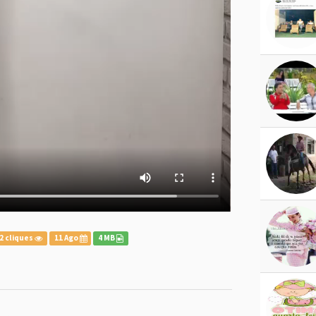
2 cliques
11 Ago
4 MB