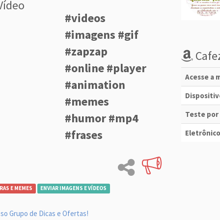
Vídeo
#videos
#imagens #gif
#zapzap
Cafez
#online #player
Acesse a m
#animation
Dispositi
#memes
Teste por
#humor #mp4
#frases
Eletrônico
RAS E MEMES
ENVIAR IMAGENS E VÍDEOS
so Grupo de Dicas e Ofertas!