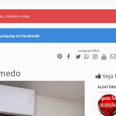
, criativos e mais.
uZapZap
no Facebook!
compartilhe
 medo
Veja 
ALEATÓRI