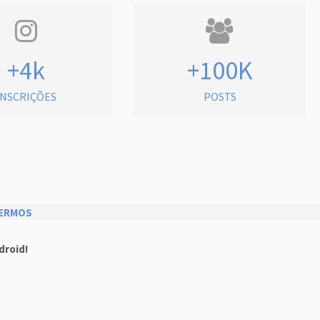
+4k
+100K
INSCRIÇÕES
POSTS
ERMOS
droid!