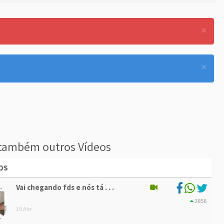
×
×
também outros Vídeos
OS
Vai chegando fds e nós tá . . .
2856
19 Abr