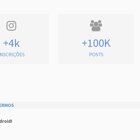
+4k
+100K
INSCRIÇÕES
POSTS
ERMOS
droid!