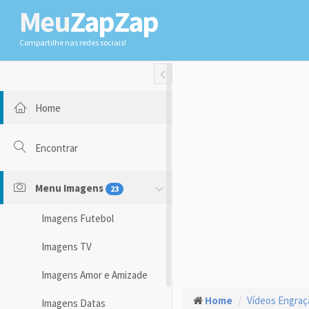
Meu
ZapZap
Compartilhe nas redes sociais!
Toggle Fullwidth
Home
Encontrar
Menu Imagens
23
Imagens Futebol
Imagens TV
Imagens Amor e Amizade
Home
Vídeos Engra
Imagens Datas