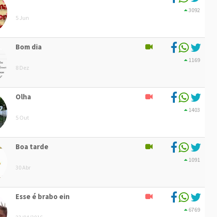
3092
5 Jun
Bom dia
1169
8 Dez
Olha
1403
5 Out
Boa tarde
1091
30 Abr
Esse é brabo ein
6769