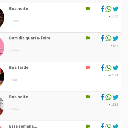
Boa noite
1250
13 Jan
Bom dia quarta-feira
841
14 Jun
Boa tarde
2323
7 Mar
Boa noite
1518
16 Jan
Essa semana...