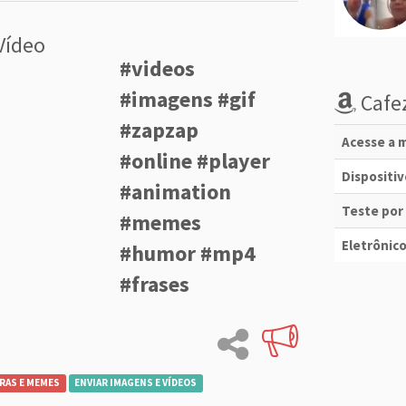
Vídeo
#videos
#imagens #gif
Cafez
#zapzap
Acesse a m
#online #player
Dispositi
#animation
Teste por
#memes
Eletrônico
#humor #mp4
#frases
RAS E MEMES
ENVIAR IMAGENS E VÍDEOS