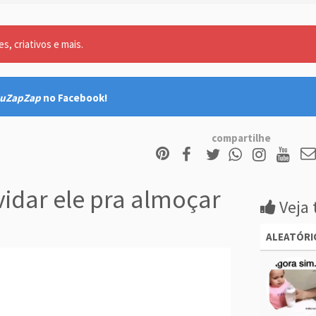
, criativos e mais.
uZapZap
no Facebook!
compartilhe
idar ele pra almoçar
Veja 
ALEATÓRI