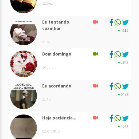
12 Dez
Eu tentando
cozinhar
4115
9 Fev
Bom domingo
2973
16 Jun
Eu acordando
6483
21 Abr
Haja paciência...
4543
02/07/2015