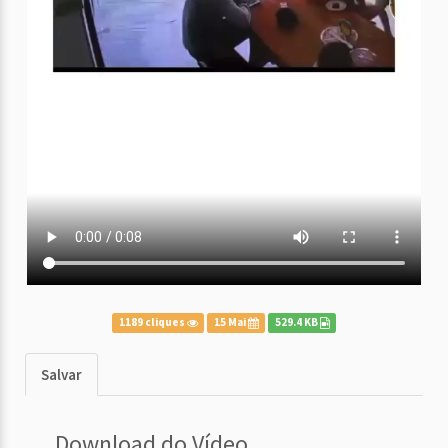
1189 cliques
15 Mai
529.4 KB
Salvar
Download do Vídeo