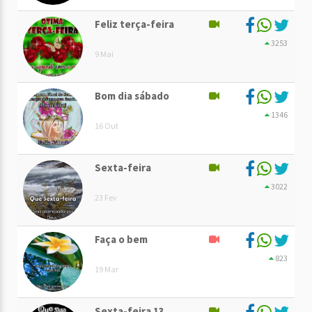
Feliz terça-feira
3253
9 Mai
Bom dia sábado
1346
16 Out
Sexta-feira
3022
23 Fev
Faça o bem
823
19 Mar
Sexta-feira 13