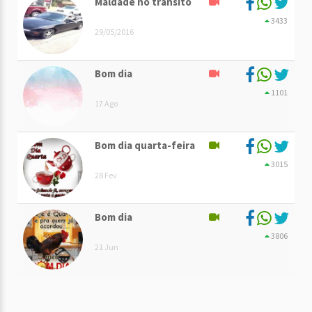
Maldade no trânsito
3433
29/05/2016
Bom dia
1101
17 Ago
Bom dia quarta-feira
3015
28 Fev
Bom dia
3806
21 Jun