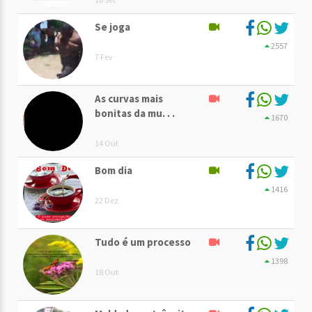
Se joga
2557
7 Fev
As curvas mais
bonitas da mu. . .
1670
14 Out
Bom dia
1416
22 Dez
Tudo é um processo
1398
18 Out