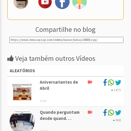
Compartilhe no blog
Veja também outros Vídeos
ALEATÓRIOS
Aniversariantes de
Abril
1475
6 Abr
Quando perguntam
desde quand. . .
968
10 Set