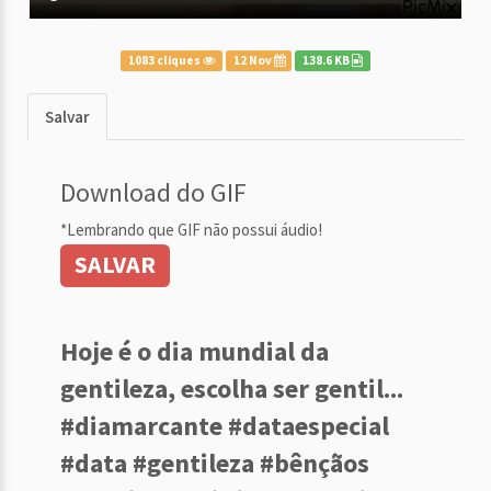
1083 cliques
12 Nov
138.6 KB
Salvar
Download do GIF
*Lembrando que GIF não possui áudio!
SALVAR
Hoje é o dia mundial da
gentileza, escolha ser gentil...
#diamarcante #dataespecial
#data #gentileza #bênçãos