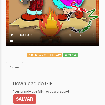
940 cliques
23 Jun
76.7 KB
Salvar
Download do GIF
*Lembrando que GIF não possui áudio!
SALVAR