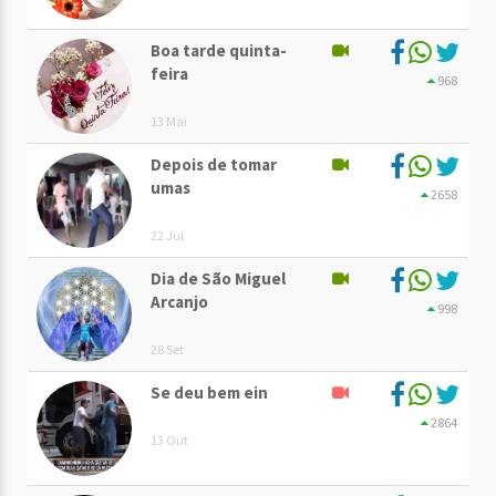
Boa tarde quinta-
feira
968
13 Mai
Depois de tomar
umas
2658
22 Jul
Dia de São Miguel
Arcanjo
998
28 Set
Se deu bem ein
2864
13 Out