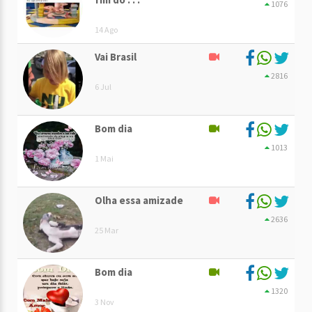
1076
14 Ago
Vai Brasil
2816
6 Jul
Bom dia
1013
1 Mai
Olha essa amizade
2636
25 Mar
Bom dia
1320
3 Nov