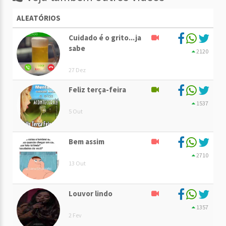
ALEATÓRIOS
Cuidado é o grito...ja
sabe
2120
27 Dez
Feliz terça-feira
1537
5 Out
Bem assim
2710
13 Out
Louvor lindo
1357
2 Fev