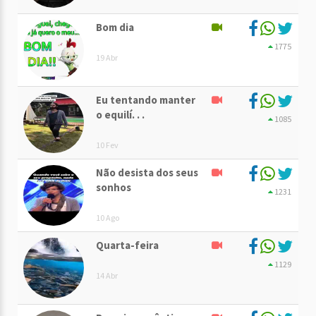
Bom dia
1775
19 Abr
Eu tentando manter
o equilí. . .
1085
10 Fev
Não desista dos seus
sonhos
1231
10 Ago
Quarta-feira
1129
14 Abr